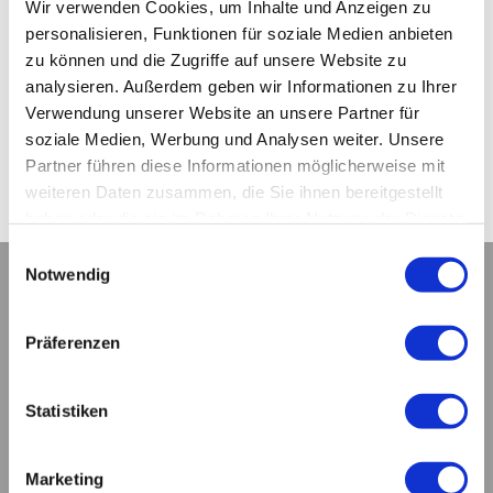
Wir verwenden Cookies, um Inhalte und Anzeigen zu
personalisieren, Funktionen für soziale Medien anbieten
zu können und die Zugriffe auf unsere Website zu
analysieren. Außerdem geben wir Informationen zu Ihrer
Verwendung unserer Website an unsere Partner für
soziale Medien, Werbung und Analysen weiter. Unsere
Partner führen diese Informationen möglicherweise mit
weiteren Daten zusammen, die Sie ihnen bereitgestellt
haben oder die sie im Rahmen Ihrer Nutzung der Dienste
gesammelt haben.
Einwilligungsauswahl
Notwendig
Kontakt
TAS
Präferenzen
Technical Agency Schlüter e.K.
- Safety Products & Services -
Am Grasbrookpark 1a
Statistiken
D-20457 Hamburg
Telefon: +49 - (0)40 - 88 36 98 11
Telefax: +49 - (0)40 - 88 36 98 12
Marketing